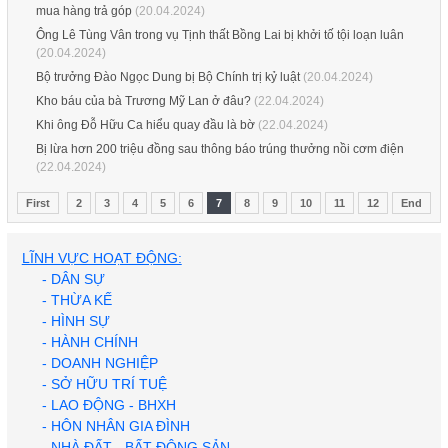
mua hàng trả góp
(20.04.2024)
Ông Lê Tùng Vân trong vụ Tịnh thất Bồng Lai bị khởi tố tội loạn luân
(20.04.2024)
Bộ trưởng Đào Ngọc Dung bị Bộ Chính trị kỷ luật
(20.04.2024)
Kho báu của bà Trương Mỹ Lan ở đâu?
(22.04.2024)
Khi ông Đỗ Hữu Ca hiểu quay đầu là bờ
(22.04.2024)
Bị lừa hơn 200 triệu đồng sau thông báo trúng thưởng nồi cơm điện
(22.04.2024)
First
2
3
4
5
6
7
8
9
10
11
12
End
LĨNH VỰC HOẠT ĐỘNG:
- DÂN SỰ
- THỪA KẾ
- HÌNH SỰ
- HÀNH CHÍNH
- DOANH NGHIỆP
- SỞ HỮU TRÍ TUỆ
- LAO ĐỘNG - BHXH
- HÔN NHÂN GIA ĐÌNH
- NHÀ ĐẤT - BẤT ĐỘNG SẢN