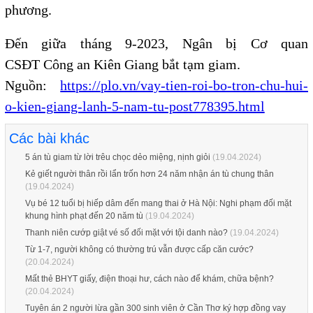
phương.
Đến giữa tháng 9-2023, Ngân bị Cơ quan
CSĐT Công an Kiên Giang bắt tạm giam.
Nguồn:
https://plo.vn/vay-tien-roi-bo-tron-chu-hui-
o-kien-giang-lanh-5-nam-tu-post778395.html
Các bài khác
5 án tù giam từ lời trêu chọc dẻo miệng, nịnh giỏi
(19.04.2024)
Kẻ giết người thân rồi lẩn trốn hơn 24 năm nhận án tù chung thân
(19.04.2024)
Vụ bé 12 tuổi bị hiếp dâm đến mang thai ở Hà Nội: Nghi phạm đối mặt
khung hình phạt đến 20 năm tù
(19.04.2024)
Thanh niên cướp giật vé số đối mặt với tội danh nào?
(19.04.2024)
Từ 1-7, người không có thường trú vẫn được cấp căn cước?
(20.04.2024)
Mất thẻ BHYT giấy, điện thoại hư, cách nào để khám, chữa bệnh?
(20.04.2024)
Tuyên án 2 người lừa gần 300 sinh viên ở Cần Thơ ký hợp đồng vay