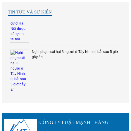
Nội được trả tự do tại toà
TIN TỨC VÀ SỰ KIỆN
Nghi phạm sát hại 3 người ở Tây Ninh bị bắt sau 5 giờ
gây án
2 thanh niên trong 1 đêm tạt sơn pha mắm tôm 3 căn
nhà ở TP.HCM
CÔNG TY LUẬT MẠNH THĂNG