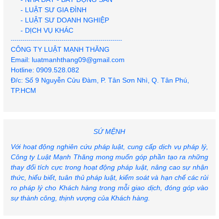
- LUẬT SƯ GIA ĐÌNH
- LUẬT SƯ DOANH NGHIỆP
- DỊCH VỤ KHÁC
---------------------------------------------------------
CÔNG TY LUẬT MẠNH THĂNG
Email: luatmanhthang09@gmail.com
Hotline: 0909.528.082
Đ/c: Số 9 Nguyễn Cửu Đàm, P. Tân Sơn Nhì, Q. Tân Phú,
TP.HCM
Khởi tố 71 người trong chuyên án ma túy ở TP.HCM, có
ca sĩ Long Nhật và Sơn Ngọc Minh
SỨ MỆNH
Với hoạt động nghiên cứu pháp luật, cung cấp dịch vụ pháp lý,
Công ty Luật Mạnh Thăng mong muốn góp phần tạo ra những
thay đổi tích cực trong hoạt động pháp luật, nâng cao sự nhận
thức, hiểu biết, tuân thủ pháp luật, kiểm soát và hạn chế các rủi
ro pháp lý cho Khách hàng trong mỗi giao dịch, đóng góp vào
sự thành công, thịnh vượng của Khách hàng.
Người phụ nữ hành hung hàng xóm tại chung cư ở Hà