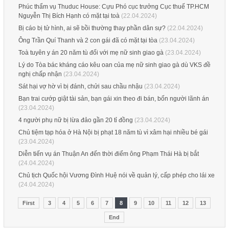
Phúc thẩm vụ Thuduc House: Cựu Phó cục trưởng Cục thuế TP.HCM
Nguyễn Thị Bích Hạnh có mặt tại toà
(22.04.2024)
Bị cáo bị tử hình, ai sẽ bồi thường thay phần dân sự?
(22.04.2024)
Ông Trần Quí Thanh và 2 con gái đã có mặt tại tòa
(23.04.2024)
Toà tuyên y án 20 năm tù đối với mẹ nữ sinh giao gà
(23.04.2024)
Lý do Tòa bác kháng cáo kêu oan của mẹ nữ sinh giao gà dù VKS đề
nghị chấp nhận
(23.04.2024)
Sát hại vợ hờ vì bị đánh, chửi sau chầu nhậu
(23.04.2024)
Bạn trai cướp giật tài sản, bạn gái xin theo đi bán, bốn người lãnh án
(23.04.2024)
4 người phụ nữ bị lừa đảo gần 20 tỉ đồng
(23.04.2024)
Chủ tiệm tạp hóa ở Hà Nội bị phạt 18 năm tù vì xâm hại nhiều bé gái
(23.04.2024)
Diễn tiến vụ án Thuận An đến thời điểm ông Phạm Thái Hà bị bắt
(24.04.2024)
Chủ tịch Quốc hội Vương Đình Huệ nói về quản lý, cấp phép cho lái xe
(24.04.2024)
First
3
4
5
6
7
8
9
10
11
12
13
End