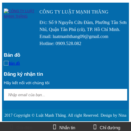
CÔNG TY LUẬT MẠNH THĂNG
Đ/c: Số 9 Nguyễn Cửu Đàm, Phường Tân Sơn
Nhì, Quận Tân Phú (cũ), TP. Hồ Chí Minh.
Phạt đến 50 triệu đồng hành vi cung cấp, chia sẻ thông
Email: luatmanhthang09@gmail.com
tin sai sự thật
Hotline: 0909.528.082
Bản đồ
Đăng ký nhận tin
Vụ thuê người làm chim mồi để lừa bán đất: Bị hại
Hãy kết nối với chúng tôi
kháng cáo, VKS kháng nghị tăng nặng hình phạt với các
bị cáo
2017 Copyright © Luật Mạnh Thăng. All right Reserved. Design by Nina
Gọi điện
Nhắn tin
Chỉ đường