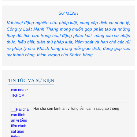
Nghi phạm sát hại 3 người ở Tây Ninh bị bắt sau 5 giờ
SỨ MỆNH
gây án
Với hoạt động nghiên cứu pháp luật, cung cấp dịch vụ pháp lý,
Công ty Luật Mạnh Thăng mong muốn góp phần tạo ra những
thay đổi tích cực trong hoạt động pháp luật, nâng cao sự nhận
thức, hiểu biết, tuân thủ pháp luật, kiểm soát và hạn chế các rủi
ro pháp lý cho Khách hàng trong mỗi giao dịch, đóng góp vào
sự thành công, thịnh vượng của Khách hàng.
2 thanh niên trong 1 đêm tạt sơn pha mắm tôm 3 căn
nhà ở TP.HCM
TIN TỨC VÀ SỰ KIỆN
Hai cha con lãnh án vì tống tiền cảnh sát giao thông