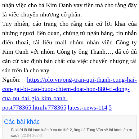
nhận việc cho bà Kim Oanh vay tiền mà cho rằng đây
là việc chuyển nhượng cổ phần.
Tuy nhiên, cáo trạng cho rằng căn cứ lời khai của
những người liên quan, chứng từ ngân hàng, tin nhắn
điện thoại, tài liệu mail nhóm nhân viên Công ty
Kim Oanh với nhóm Công ty ông Thanh…, đã có đủ
căn cứ xác định bản chất của việc chuyển nhượng tài
sản trên là cho vay.
Nguồn:
https://plo.vn/ong-tran-qui-thanh-cung-hai-
con-gai-bi-cao-buoc-chiem-doat-hon-880-ti-dong-
cua-nu-dai-gia-kim-oanh-
post778365.html#778365|latest-news-114|5
Các bài khác
Bị khởi tố tội loạn luân ở vụ án thứ 2, ông Lê Tùng Vân sẽ thi hành án ra
sao?
(22.04.2024)