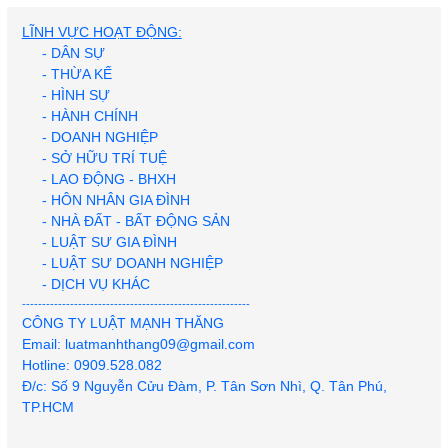
LĨNH VỰC HOẠT ĐỘNG:
- DÂN SỰ
- THỪA KẾ
Khởi tố 71 người trong chuyên án ma túy ở TP.HCM, có
- HÌNH SỰ
ca sĩ Long Nhật và Sơn Ngọc Minh
- HÀNH CHÍNH
- DOANH NGHIỆP
- SỞ HỮU TRÍ TUỆ
- LAO ĐỘNG - BHXH
- HÔN NHÂN GIA ĐÌNH
- NHÀ ĐẤT - BẤT ĐỘNG SẢN
- LUẬT SƯ GIA ĐÌNH
- LUẬT SƯ DOANH NGHIỆP
- DỊCH VỤ KHÁC
Người phụ nữ hành hung hàng xóm tại chung cư ở Hà
---------------------------------------------------------
Nội được trả tự do tại toà
CÔNG TY LUẬT MẠNH THĂNG
Email: luatmanhthang09@gmail.com
Hotline: 0909.528.082
Đ/c: Số 9 Nguyễn Cửu Đàm, P. Tân Sơn Nhì, Q. Tân Phú,
TP.HCM