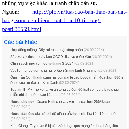
những vụ việc khác là tranh chấp dân sự.
Nguồn:
https://plo.vn/lua-dao-ban-than-ban-dat-
hang-xom-de-chiem-doat-hon-10-ti-dong-
post838559.html
Các bài khác
Hợp đồng miệng: Đầy rủi ro dù luật công nhận
(26.02.2024)
Sắp xét xử đường dây làm CCCD dịch vụ ở Gò Vấp
(28.02.2024)
Chính sách mới có hiệu từ tháng 3-2024
(02.03.2024)
Vay tiền rồi bỏ trốn, chủ hụi ở Kiên Giang lãnh 5 năm tù
(02.03.2024)
Ông Trần Quí Thanh cùng hai con gái bị cáo buộc chiếm đoạt hơn 880 tỉ
đồng của nữ đại gia Kim Oanh
(02.03.2024)
Tòa án TP Mỹ Tho xử lại vụ án từng có đến 60 luật sư ngỏ ý bào chữa
miễn phí cho nữ bị cáo kêu oan
(02.03.2024)
Người phụ nữ ở Quảng Bình cho vay với lãi suất hơn 255%/năm
(05.03.2024)
Người đàn ông giả mồ côi để giăng bẫy lừa tình, lừa tiền 10 phụ nữ
(06.03.2024)
Kiên Giang: Tuyên án 8 bị cáo đánh bạc qua mạng ăn thua bằng tiền