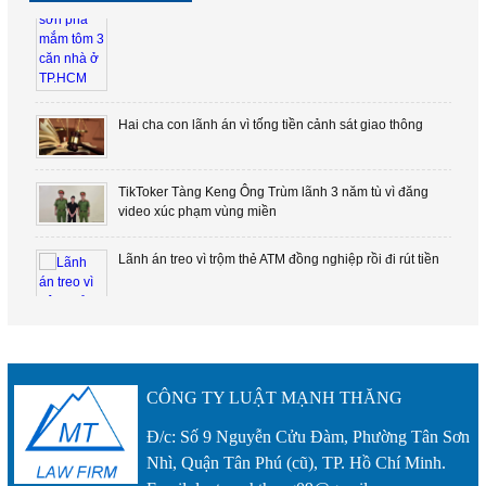
Hai cha con lãnh án vì tống tiền cảnh sát giao thông
TikToker Tàng Keng Ông Trùm lãnh 3 năm tù vì đăng
video xúc phạm vùng miền
Lãnh án treo vì trộm thẻ ATM đồng nghiệp rồi đi rút tiền
CÔNG TY LUẬT MẠNH THĂNG
Khởi tố hai nữ sinh túm tóc, đánh hội đồng bạn học
trong nhà vệ sinh
Đ/c: Số 9 Nguyễn Cửu Đàm, Phường Tân Sơn
Nhì, Quận Tân Phú (cũ), TP. Hồ Chí Minh.
Phạt đến 50 triệu đồng hành vi cung cấp, chia sẻ thông