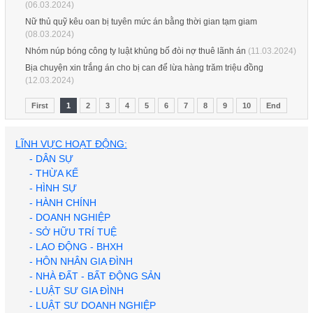
(06.03.2024)
Nữ thủ quỹ kêu oan bị tuyên mức án bằng thời gian tạm giam
(08.03.2024)
Nhóm núp bóng công ty luật khủng bố đòi nợ thuê lãnh án
(11.03.2024)
Bịa chuyện xin trắng án cho bị can để lừa hàng trăm triệu đồng
(12.03.2024)
First
1
2
3
4
5
6
7
8
9
10
End
LĨNH VỰC HOẠT ĐỘNG:
- DÂN SỰ
- THỪA KẾ
- HÌNH SỰ
- HÀNH CHÍNH
- DOANH NGHIỆP
- SỞ HỮU TRÍ TUỆ
- LAO ĐỘNG - BHXH
- HÔN NHÂN GIA ĐÌNH
- NHÀ ĐẤT - BẤT ĐỘNG SẢN
- LUẬT SƯ GIA ĐÌNH
- LUẬT SƯ DOANH NGHIỆP