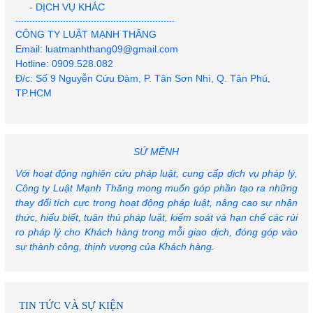
- DỊCH VỤ KHÁC
---------------------------------------------------------
CÔNG TY LUẬT MẠNH THĂNG
Email: luatmanhthang09@gmail.com
Hotline: 0909.528.082
Đ/c: Số 9 Nguyễn Cửu Đàm, P. Tân Sơn Nhì, Q. Tân Phú,
Khởi tố 71 người trong chuyên án ma túy ở TP.HCM, có
ca sĩ Long Nhật và Sơn Ngọc Minh
TP.HCM
Người phụ nữ hành hung hàng xóm tại chung cư ở Hà
Nội được trả tự do tại toà
SỨ MỆNH
Nghi phạm sát hại 3 người ở Tây Ninh bị bắt sau 5 giờ
Với hoạt động nghiên cứu pháp luật, cung cấp dịch vụ pháp lý,
gây án
Công ty Luật Mạnh Thăng mong muốn góp phần tạo ra những
thay đổi tích cực trong hoạt động pháp luật, nâng cao sự nhận
thức, hiểu biết, tuân thủ pháp luật, kiểm soát và hạn chế các rủi
ro pháp lý cho Khách hàng trong mỗi giao dịch, đóng góp vào
sự thành công, thịnh vượng của Khách hàng.
2 thanh niên trong 1 đêm tạt sơn pha mắm tôm 3 căn
nhà ở TP.HCM
TIN TỨC VÀ SỰ KIỆN