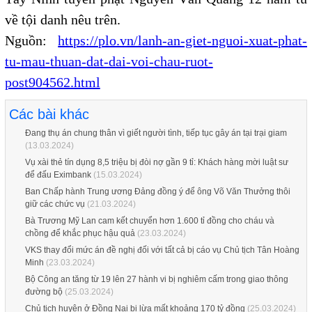
về tội danh nêu trên.
Nguồn:
https://plo.vn/lanh-an-giet-nguoi-xuat-phat-
tu-mau-thuan-dat-dai-voi-chau-ruot-
post904562.html
Các bài khác
Đang thụ án chung thân vì giết người tình, tiếp tục gây án tại trại giam
(13.03.2024)
Vụ xài thẻ tín dụng 8,5 triệu bị đòi nợ gần 9 tỉ: Khách hàng mời luật sư
để đấu Eximbank
(15.03.2024)
Ban Chấp hành Trung ương Đảng đồng ý để ông Võ Văn Thưởng thôi
giữ các chức vụ
(21.03.2024)
Bà Trương Mỹ Lan cam kết chuyển hơn 1.600 tỉ đồng cho cháu và
chồng để khắc phục hậu quả
(23.03.2024)
VKS thay đổi mức án đề nghị đối với tất cả bị cáo vụ Chủ tịch Tân Hoàng
Minh
(23.03.2024)
Bộ Công an tăng từ 19 lên 27 hành vi bị nghiêm cấm trong giao thông
đường bộ
(25.03.2024)
Chủ tịch huyện ở Đồng Nai bị lừa mất khoảng 170 tỷ đồng
(25.03.2024)