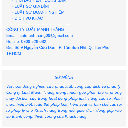
- NHÀ ĐẤT - BẤT ĐỘNG SẢN
- LUẬT SƯ GIA ĐÌNH
- LUẬT SƯ DOANH NGHIỆP
- DỊCH VỤ KHÁC
---------------------------------------------------------
CÔNG TY LUẬT MẠNH THĂNG
Email: luatmanhthang09@gmail.com
Hotline: 0909.528.082
2 thanh niên trong 1 đêm tạt sơn pha mắm tôm 3 căn
Đ/c: Số 9 Nguyễn Cửu Đàm, P. Tân Sơn Nhì, Q. Tân Phú,
nhà ở TP.HCM
TP.HCM
SỨ MỆNH
Với hoạt động nghiên cứu pháp luật, cung cấp dịch vụ pháp lý,
Hai cha con lãnh án vì tống tiền cảnh sát giao thông
Công ty Luật Mạnh Thăng mong muốn góp phần tạo ra những
thay đổi tích cực trong hoạt động pháp luật, nâng cao sự nhận
thức, hiểu biết, tuân thủ pháp luật, kiểm soát và hạn chế các rủi
TikToker Tàng Keng Ông Trùm lãnh 3 năm tù vì đăng
ro pháp lý cho Khách hàng trong mỗi giao dịch, đóng góp vào
video xúc phạm vùng miền
sự thành công, thịnh vượng của Khách hàng.
Lãnh án treo vì trộm thẻ ATM đồng nghiệp rồi đi rút tiền