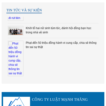
TIN TỨC VÀ SỰ KIỆN
Khởi tố hai nữ sinh túm tóc, đánh hội đồng bạn học
trong nhà vệ sinh
Phạt đến 50 triệu đồng hành vi cung cấp, chia sẻ thông
tin sai sự thật
Vụ thuê người làm chim mồi để lừa bán đất: Bị hại
kháng cáo, VKS kháng nghị tăng nặng hình phạt với các
bị cáo
CÔNG TY LUẬT MẠNH THĂNG
1 cựu công chứng viên bị truy tố trong vụ lừa đảo bán
đất bằng sổ hồng giả