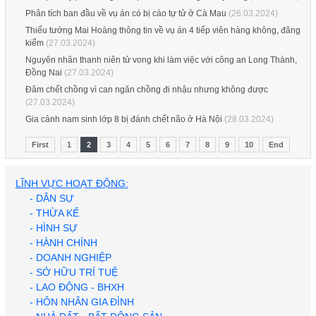
Phân tích ban đầu về vụ án có bị cáo tự tử ở Cà Mau
(26.03.2024)
Thiếu tướng Mai Hoàng thông tin về vụ án 4 tiếp viên hàng không, đăng
kiểm
(27.03.2024)
Nguyên nhân thanh niên tử vong khi làm việc với công an Long Thành,
Đồng Nai
(27.03.2024)
Đâm chết chồng vì can ngăn chồng đi nhậu nhưng không được
(27.03.2024)
Gia cảnh nam sinh lớp 8 bị đánh chết não ở Hà Nội
(28.03.2024)
First
1
2
3
4
5
6
7
8
9
10
End
LĨNH VỰC HOẠT ĐỘNG:
- DÂN SỰ
- THỪA KẾ
Khởi tố 71 người trong chuyên án ma túy ở TP.HCM, có
- HÌNH SỰ
ca sĩ Long Nhật và Sơn Ngọc Minh
- HÀNH CHÍNH
- DOANH NGHIỆP
Người phụ nữ hành hung hàng xóm tại chung cư ở Hà
Nội được trả tự do tại toà
- SỞ HỮU TRÍ TUỆ
- LAO ĐỘNG - BHXH
- HÔN NHÂN GIA ĐÌNH
Nghi phạm sát hại 3 người ở Tây Ninh bị bắt sau 5 giờ
gây án