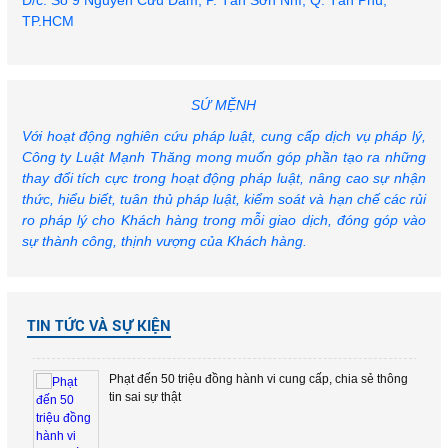
Đ/c: Số 9 Nguyễn Cửu Đàm, P. Tân Sơn Nhì, Q. Tân Phú,
TP.HCM
SỨ MỆNH
Với hoạt động nghiên cứu pháp luật, cung cấp dịch vụ pháp lý,
Lãnh án treo vì trộm thẻ ATM đồng nghiệp rồi đi rút tiền
Công ty Luật Mạnh Thăng mong muốn góp phần tạo ra những
thay đổi tích cực trong hoạt động pháp luật, nâng cao sự nhận
thức, hiểu biết, tuân thủ pháp luật, kiểm soát và hạn chế các rủi
Khởi tố hai nữ sinh túm tóc, đánh hội đồng bạn học
ro pháp lý cho Khách hàng trong mỗi giao dịch, đóng góp vào
trong nhà vệ sinh
sự thành công, thịnh vượng của Khách hàng.
TIN TỨC VÀ SỰ KIỆN
Phạt đến 50 triệu đồng hành vi cung cấp, chia sẻ thông
tin sai sự thật