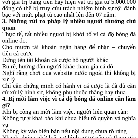
với giá trị bằng tiền hay hiện vật trị giá từ 5.000.000
đồng có thể bị truy cứu trách nhiệm hình sự tội đánh
bạc với mức phạt tù cao nhất lên đến 07 năm.
3. Những rủi ro pháp lý nhiều người thường chủ
quan
Thực tế, rất nhiều người bị khởi tố vì cá độ bóng đá
online do:
Cho mượn tài khoản ngân hàng để nhận – chuyển
tiền cá cược
Đứng tên tài khoản cá cược hộ người khác
Rủ rê, hướng dẫn người khác tham gia cá độ
Nghĩ rằng chơi qua website nước ngoài thì không bị
xử lý
Chỉ cần chứng minh có hành vi cá cược là đã đủ căn
cứ xử lý hình sự, không phụ thuộc thắng hay thua.
4. Bị mời làm việc vì cá độ bóng đá online cần làm
gì?
Khi bị công an mời làm việc, người liên quan cần:
Không tự ý khai báo khi chưa hiểu rõ quyền và nghĩa
vụ
Không ký vào biên bản nếu nội dung chưa rõ ràng
Nhanh chóng nhờ luật sư hình sự tư vấn và tham gia