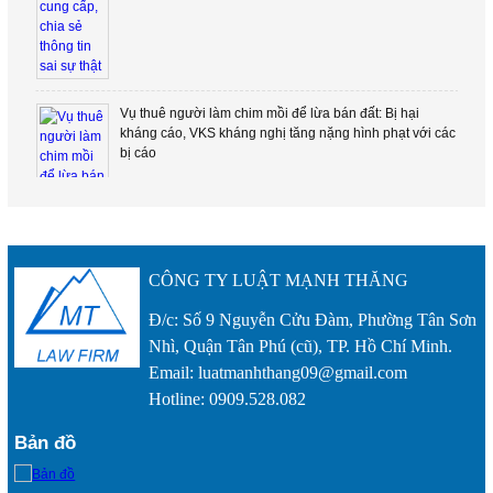
Vụ thuê người làm chim mồi để lừa bán đất: Bị hại
kháng cáo, VKS kháng nghị tăng nặng hình phạt với các
bị cáo
CÔNG TY LUẬT MẠNH THĂNG
Đ/c: Số 9 Nguyễn Cửu Đàm, Phường Tân Sơn
Nhì, Quận Tân Phú (cũ), TP. Hồ Chí Minh.
Email: luatmanhthang09@gmail.com
1 cựu công chứng viên bị truy tố trong vụ lừa đảo bán
Hotline: 0909.528.082
đất bằng sổ hồng giả
Bản đồ
Khởi tố 71 người trong chuyên án ma túy ở TP.HCM, có
ca sĩ Long Nhật và Sơn Ngọc Minh