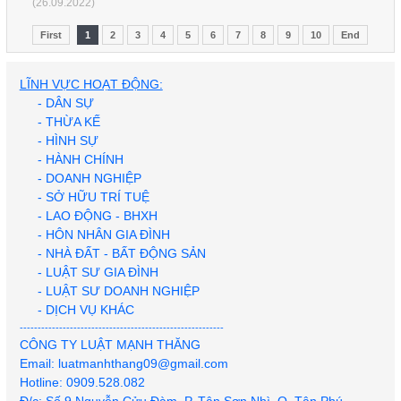
(26.09.2022)
First
1
2
3
4
5
6
7
8
9
10
End
Khởi tố 71 người trong chuyên án ma túy ở TP.HCM, có
LĨNH VỰC HOẠT ĐỘNG:
ca sĩ Long Nhật và Sơn Ngọc Minh
- DÂN SỰ
- THỪA KẾ
Người phụ nữ hành hung hàng xóm tại chung cư ở Hà
- HÌNH SỰ
Nội được trả tự do tại toà
- HÀNH CHÍNH
- DOANH NGHIỆP
Nghi phạm sát hại 3 người ở Tây Ninh bị bắt sau 5 giờ
gây án
- SỞ HỮU TRÍ TUỆ
- LAO ĐỘNG - BHXH
- HÔN NHÂN GIA ĐÌNH
2 thanh niên trong 1 đêm tạt sơn pha mắm tôm 3 căn
nhà ở TP.HCM
- NHÀ ĐẤT - BẤT ĐỘNG SẢN
- LUẬT SƯ GIA ĐÌNH
- LUẬT SƯ DOANH NGHIỆP
Hai cha con lãnh án vì tống tiền cảnh sát giao thông
- DỊCH VỤ KHÁC
---------------------------------------------------------
CÔNG TY LUẬT MẠNH THĂNG
TikToker Tàng Keng Ông Trùm lãnh 3 năm tù vì đăng
video xúc phạm vùng miền
Email: luatmanhthang09@gmail.com
Hotline: 0909.528.082