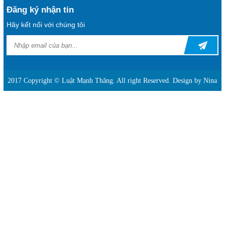
Đăng ký nhận tin
Hãy kết nối với chúng tôi
2017 Copyright © Luật Mạnh Thăng. All right Reserved. Design by Nina
Người phụ nữ hành hung hàng xóm tại chung cư ở Hà
Nội được trả tự do tại toà
Nghi phạm sát hại 3 người ở Tây Ninh bị bắt sau 5 giờ
gây án
2 thanh niên trong 1 đêm tạt sơn pha mắm tôm 3 căn
nhà ở TP.HCM